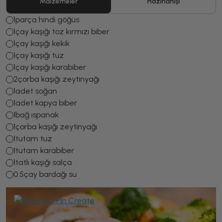
Malzemeler
Hazırlanışı
1
parça hindi göğüs
1
çay kaşığı toz kırmızı biber
1
çay kaşığı kekik
1
çay kaşığı tuz
1
çay kaşığı karabiber
2
çorba kaşığı zeytinyağı
1
adet soğan
1
adet kapya biber
1
bağ ıspanak
1
çorba kaşığı zeytinyağı
1
tutam tuz
1
tutam karabiber
1
tatlı kaşığı salça
0.5
çay bardağı su