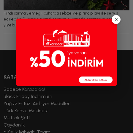
Hindi sarma yemeği, buharda sebze ve pirinç pilavı ile servis
×
edilebilir. Dilerseniz hindi sarmanın yanında patates püresi de
yiyebilirsiniz.
KARACA’DA ALIŞVERİŞ
Sadece Karaca'da!
Black Friday İndirimleri
Yağsız Fritöz, Airfryer Modelleri
Türk Kahve Makinesi
Mutfak Şefi
Çaydanlık
6 Kişilik Kahvaltı Takımı