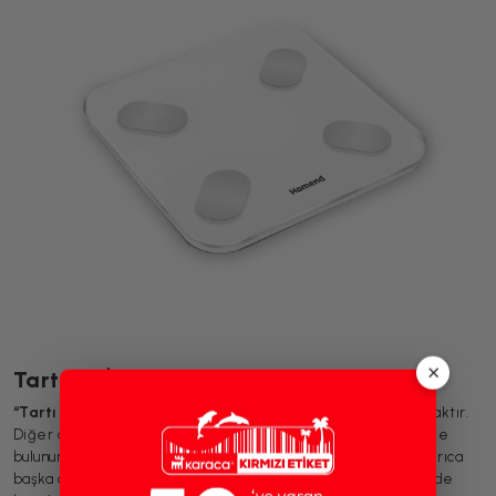
×
Tartı Ne İşe Yarar?
“Tartı neyi ölçer?”
sorusuna kütle yanıtını vermek doğru olacaktır.
Diğer adıyla teraziler, hemen hemen her evde ve iş yerinde
bulunurlar. En sık kullanıldığı alan ise vücut kilosu ölçümüdür. Ayrıca
başka onlarca farklı amaç için de tercih edilirler. Terazilerin de