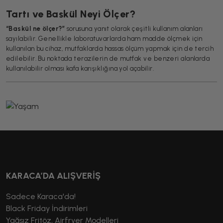
Tartı ve Baskül Neyi Ölçer?
“Baskül ne ölçer?”
sorusuna yanıt olarak çeşitli kullanım alanları
sayılabilir. Genellikle laboratuvarlarda ham madde ölçmek için
kullanılan bu cihaz, mutfaklarda hassas ölçüm yapmak için de tercih
edilebilir. Bu noktada terazilerin de mutfak ve benzeri alanlarda
kullanılabilir olması kafa karışıklığına yol açabilir.
KARACA’DA ALIŞVERİŞ
Sadece Karaca'da!
Black Friday İndirimleri
Yağsız Fritöz, Airfryer Modelleri