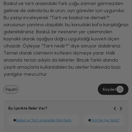
Baskül ve tartı arasındaki fark çoğu zaman görmezden
gelinse de aslında bu iki ürün, ayrı görevler için uygundur.
Bu yazıyı inceleyerek “Tartı ve baskül ne demek?”
sorusunun yanıtına ulaşabilir, bu konudaki kafa karışıklığınızı
giderebilirsiniz. Baskül, bir nesnenin yer çekiminden
kaynaklı olarak aşağıya doğru uyguladığı kuvveti ölçen
cihazdır. Öyleyse “Tartı nedir?” diye soruyor olabilirsiniz.
Temel olarak cisimlerin kütlesini ölçmeye yarar. Halk
arasında terazi adıyla da bilinirler. Birçok farklı alanda
çeşitli amaçlarla kullanılabilen bu aletler hakkında bazı
yanılgılar mevcuttur.
Kaydet
Yaşam
Bu İçerikte Neler Var?
Baskül ve Tartı Arasındaki Fark Nedir?
Tartı Ne İşe Yarar?