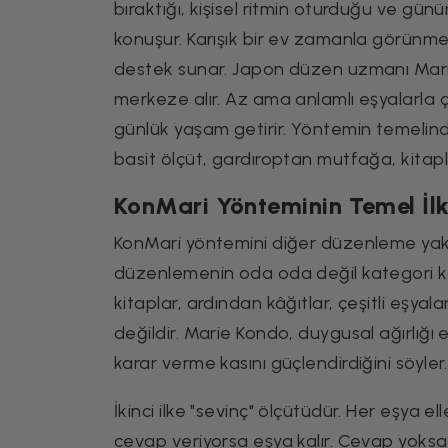
bıraktığı, kişisel ritmin oturduğu ve gün
konuşur. Karışık bir ev zamanla görünmez 
destek sunar. Japon düzen uzmanı Marie 
merkeze alır. Az ama anlamlı eşyalarla 
günlük yaşam getirir. Yöntemin temelinde
basit ölçüt, gardıroptan mutfağa, kitapl
KonMari Yönteminin Temel İlk
KonMari yöntemini diğer düzenleme yaklaşı
düzenlemenin oda oda değil kategori ka
kitaplar, ardından kâğıtlar, çeşitli eşyalar
değildir. Marie Kondo, duygusal ağırlığ
karar verme kasını güçlendirdiğini söyler.
İkinci ilke "sevinç" ölçütüdür. Her eşya elle
cevap veriyorsa eşya kalır. Cevap yoksa y