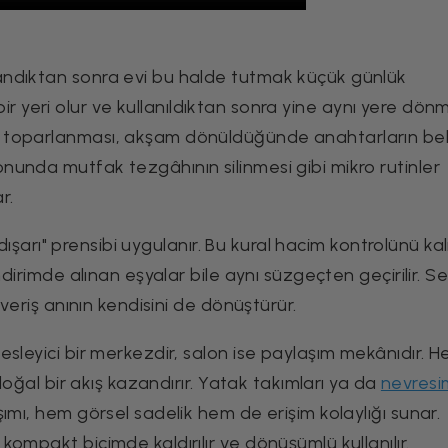
andıktan sonra evi bu halde tutmak küçük günlük
i bir yeri olur ve kullanıldıktan sonra yine aynı yere dön
toparlanması, akşam dönüldüğünde anahtarların belir
unda mutfak tezgâhının silinmesi gibi mikro rutinler
r.
 dışarı" prensibi uygulanır. Bu kural hacim kontrolünü kal
ndirimde alınan eşyalar bile aynı süzgeçten geçirilir. S
şveriş anının kendisini de dönüştürür.
sleyici bir merkezdir, salon ise paylaşım mekânıdır. H
doğal bir akış kazandırır. Yatak takımları ya da
nevresi
ımı, hem görsel sadelik hem de erişim kolaylığı sunar.
ompakt biçimde kaldırılır ve dönüşümlü kullanılır.