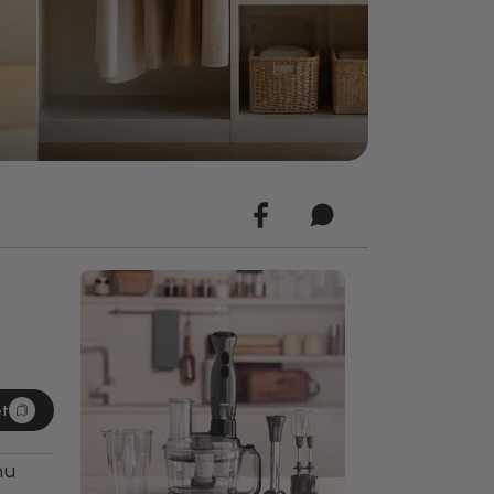
et
nu