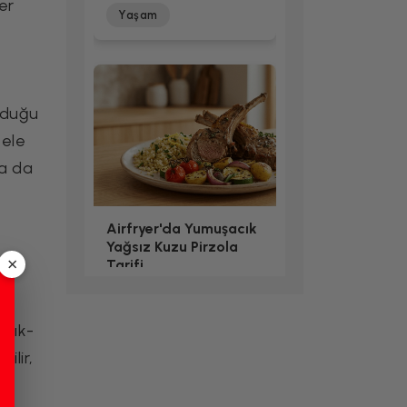
er
Yaşam
olduğu
 ele
a da
Airfryer'da Yumuşacık
Yağsız Kuzu Pirzola
×
Tarifi
e
ım
Airfryer Et Tarifleri
aşık-
rilir,