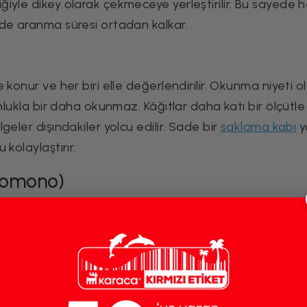
iyle dikey olarak çekmeceye yerleştirilir. Bu sayede h
de aranma süresi ortadan kalkar.
 konur ve her biri elle değerlendirilir. Okunma niyeti 
nlukla bir daha okunmaz. Kâğıtlar daha katı bir ölçütle
eler dışındakiler yolcu edilir. Sade bir
saklama kabı
y
kolaylaştırır.
(komono)
riktiren alanı olarak öne çıkar. Çekmeceler, dolaplar v
an eşyalar, hiç kullanılmayan aletler ve geçmişte yatır
lar fark edilir. Tencere, kapak, plastik kutu, ahşap k
 Kalanlar düzenli bir
mutfak organizer
sistemiyle yerleşti
ine kadar tüm hareketler kolaylaşır.