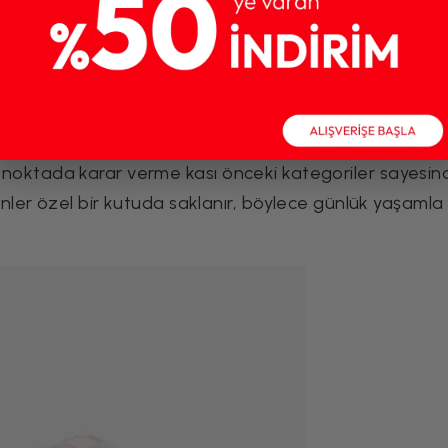
elektronik aksesuarlar ve hobi malzemeleri de bu kateg
ır.
k olan kategoridir. Fotoğraflar, mektuplar, hediyeler 
 Bu noktada karar verme kası önceki kategoriler sayesi
er özel bir kutuda saklanır, böylece günlük yaşamla i