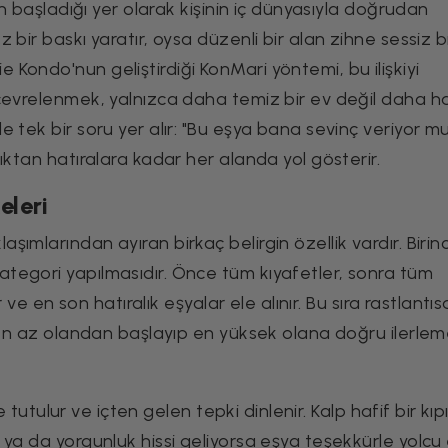
ün başladığı yer olarak kişinin iç dünyasıyla doğrudan
bir baskı yaratır, oysa düzenli bir alan zihne sessiz b
Kondo'nun geliştirdiği KonMari yöntemi, bu ilişkiyi
çevrelenmek, yalnızca daha temiz bir ev değil daha haf
 tek bir soru yer alır: "Bu eşya bana sevinç veriyor m
ıktan hatıralara kadar her alanda yol gösterir.
eleri
mlarından ayıran birkaç belirgin özellik vardır. Birinc
tegori yapılmasıdır. Önce tüm kıyafetler, sonra tüm
 ve en son hatıralık eşyalar ele alınır. Bu sıra rastlantıs
ı en az olandan başlayıp en yüksek olana doğru ilerle
 tutulur ve içten gelen tepki dinlenir. Kalp hafif bir kıpır
a da yorgunluk hissi geliyorsa eşya teşekkürle yolcu ed