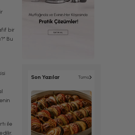
ir
if bir
u?" Bu
isi
Son Yazılar
Tümü
al
menin
tı ile
ilir.