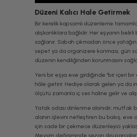
Düzeni Kalıcı Hale Getirmek
Bir kerelik kapsamlı düzenleme tamaml
alışkanlıklara bağlıdır. Her eşyanın belirl
sağlanır. Sabah çıkmadan önce yatağın 
sepet ya da organizere konması, gün son
düzenin kendiliğinden korunmasını sağla
Yeni bir eşya eve girdiğinde "bir içeri bir
hâle getirir. Hediye olarak gelen ya da i
ölçütü zamanla iç ses haline gelir ve alı
Yatak odası dinlenme alanıdır, mutfak be
alanın işlevini netleştiren bu bakış, eve 
için sade bir çekmece düzenleyici yaklaş
Mevsim değişiminde sezon dışı parçalar k