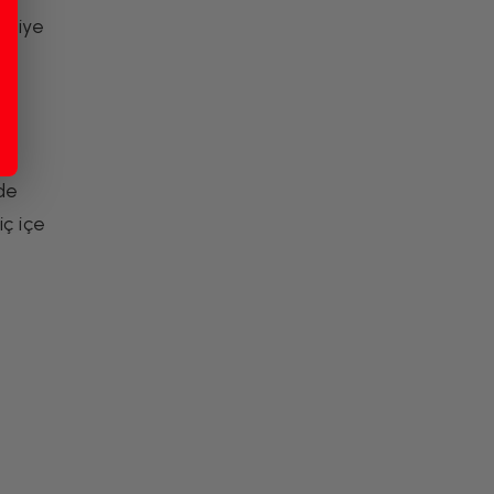
oriye
Orman Meyveli Muffin
ve
Tarifi
nde
ç içe
Tatlı Tarifleri