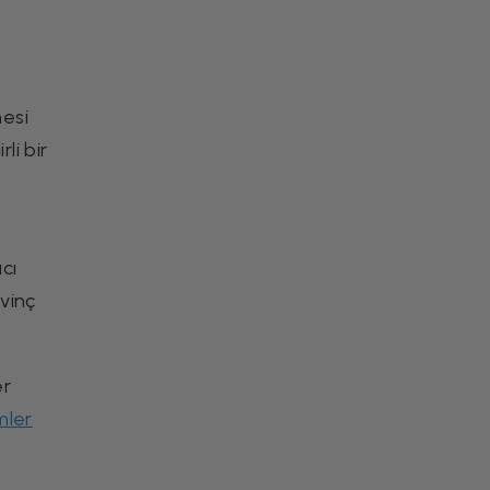
Airfryer Tarifleri
mesi
li bir
Kimchi Nedir? Kore
ıcı
Turşusunun Evde
evinç
Hazırlanışı ve Saklama
Rehberi
Yemek Tarifleri
er
mler