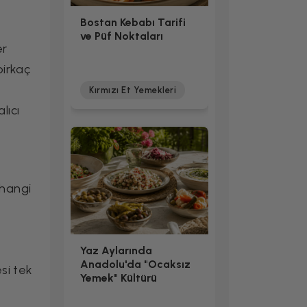
Bostan Kebabı Tarifi
ve Püf Noktaları
er
birkaç
Kırmızı Et Yemekleri
lıcı
 hangi
Yaz Aylarında
Anadolu'da "Ocaksız
si tek
Yemek" Kültürü