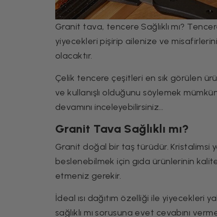
Granit tava, tencere Sağlıklı mı? Tencer
yiyecekleri pişirip ailenize ve misafirleri
olacaktır.
Çelik tencere çeşitleri en sık görülen ür
ve kullanışlı olduğunu söylemek mümkünd
devamını inceleyebilirsiniz…
Granit Tava Sağlıklı mı?
Granit doğal bir taş türüdür. Kristalimsi 
beslenebilmek için gıda ürünlerinin kalit
etmeniz gerekir.
İdeal ısı dağıtım özelliği ile yiyecekleri
sağlıklı mı sorusuna evet cevabını ver