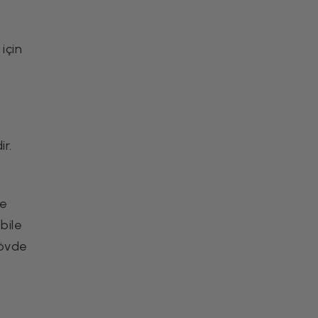
Iced Latte Tarifi ve
için
Evde Hazırlama
Önerileri
İçecek Tarifleri
ir.
me
bile
gövde
Chia Tohumlu Detoks
İçeceği Tarifi