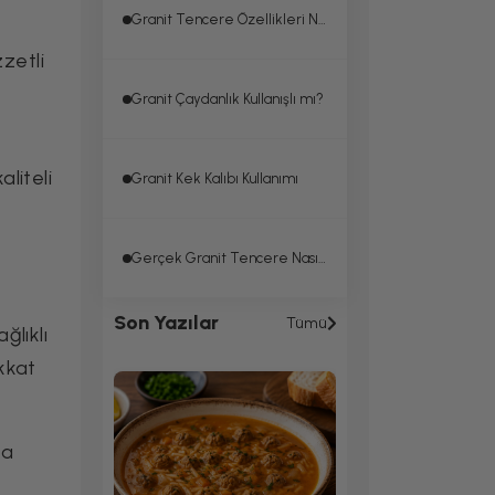
Granit Tencere Özellikleri Nelerdir?
zetli
Granit Çaydanlık Kullanışlı mı?
liteli
Granit Kek Kalıbı Kullanımı
Gerçek Granit Tencere Nasıl Anlaşılır?
Son Yazılar
Tümü
ğlıklı
ikkat
va