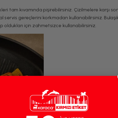
kleri tam kıvamında pişirebilirsiniz. Çizilmelere karşı so
 servis gereçlerini korkmadan kullanabilirsiniz. Bulaşı
oldukları için zahmetsizce kullanabilirsiniz.